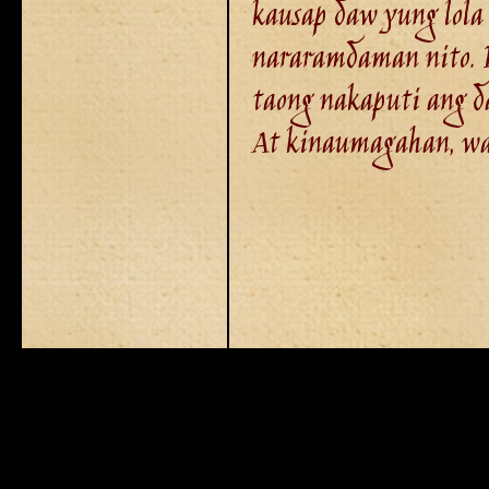
kausap daw yung lola 
nararamdaman nito. P
taong nakaputi ang da
At kinaumagahan, wala