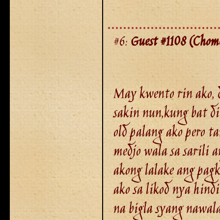
#6:
Guest #1108 (Chom
May kwento rin ako, 
sakin nun,kung bat d
old palang ako pero 
medjo wala sa sarili
akong lalake ang pagk
ako sa likod nya hind
na bigla syang nawal