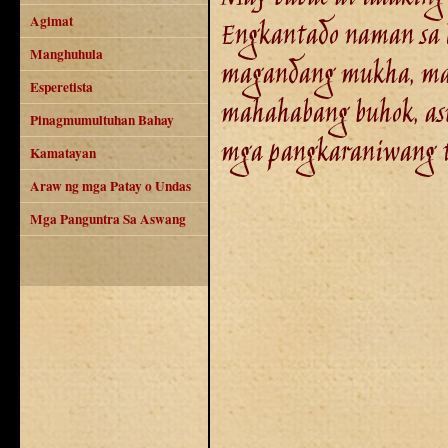
Agimat
Engkantado naman sa l
Manghuhula
magandang mukha, map
Esperetista
mahahabang buhok, as
Pinagmumultuhan Bahay
mga pangkaraniwang t
Kamatayan
Araw ng mga Patay o Undas
Mga Panguntra Sa Aswang