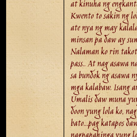
at kinuha ng engkant
Kwento to sakin ng lo
ate nya ng may kalala
minsan pa daw ay sumi
Nalaman ko rin takot
pass.. At nag asawa na
sa bundok ng asawa n
mga kalabaw. Isang ar
Umalis daw muna yung 
doon yung lola ko, na
bato...pag katapos d
nagpapahinga yung lo