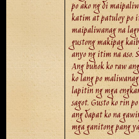
po ako ng di maipaliw
katim at patuloy po i
maipaliwanag na lagn
gustong makipag kaibi
anyo ng itim na aso. 
Ang buhok ko raw ang
ko lang po maliwanag
lapitin ng mga engka
sagot. Gusto ko rin 
ang dapat ko na gawi
mga ganitong pang y