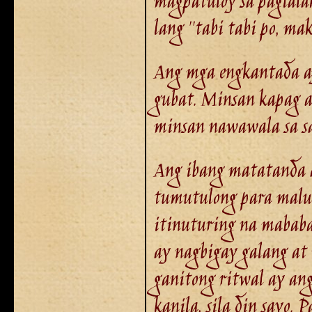
magpatuloy sa paglala
lang ''tabi tabi po, mak
Ang mga engkantada ay
gubat. Minsan kapag a
minsan nawawala sa s
Ang ibang matatanda a
tumutulong para malu
itinuturing na mababa
ay nagbigay galang at
ganitong ritwal ay an
kanila, sila din sayo