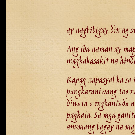
ay nagbibigay din ng 
Ang iba naman ay mapag
magkakasakit na hind
Kapag napasyal ka sa 
pangkaraniwang tao na
diwata o engkantada n
pagkain. Sa mga ganit
anumang bagay na mag