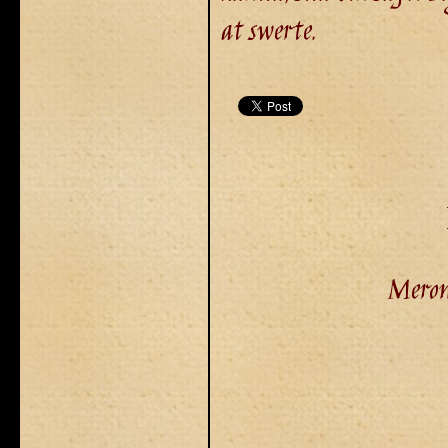
at swerte.
Meron