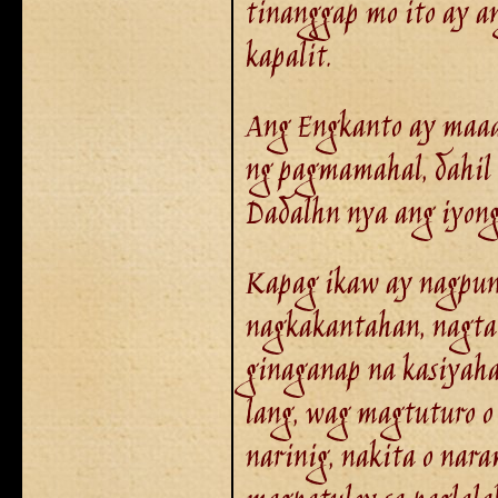
tinanggap mo ito ay a
kapalit.
Ang Engkanto ay maaar
ng pagmamahal, dahil
Dadalhn nya ang iyong
Kapag ikaw ay nagpunt
nagkakantahan, nagta
ginaganap na kasiyaha
lang, wag magtuturo o
narinig, nakita o nar