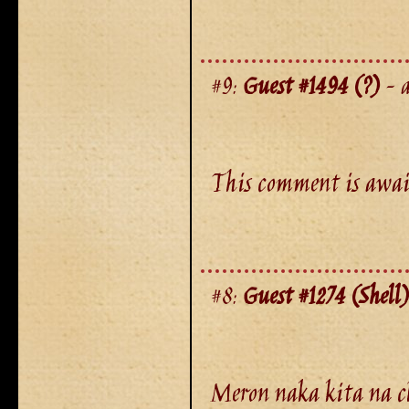
#9:
Guest #1494 (?)
- a
This comment is awai
#8:
Guest #1274 (Shell)
Meron naka kita na cl