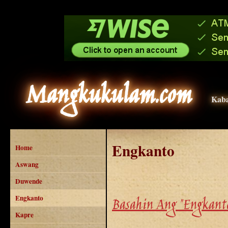
Mangkukulam.com
Kaba
Engkanto
Home
Aswang
Duwende
Engkanto
Basahin Ang "Engkanto
Kapre