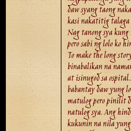
daw syang taong naka
kasi nakatitig talaga
Nag tanong sya kung 
pero sabi ng lolo ko hi
To make the long stor
binabalikan na naman
at isinugod sa ospital
babantay daw yung lo
matulog pero pinilit 
natulog sya. Ang hind
kukunin na nila yung 