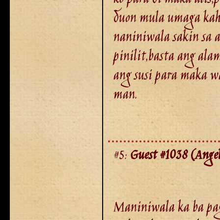
duon mula umaga kahit 
naniniwala sakin sa 
pinilit,basta ang ala
ang susi para maka wa
man.
#5:
Guest #1038 (Ange
Maniniwala ka ba pa