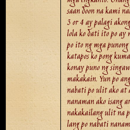
mga engkanto. Unang 
saan doon na kami na
3 or 4 ay palagi akon
lola ko dati ito po a
po ito ng mga punong
katapos ko pong kuma
konay puno ng singaw.
makakain. Yun po ang
nabati po ulit ako at
nanaman ako isang ara
nakakailang ulit na 
lang po nabati nanam