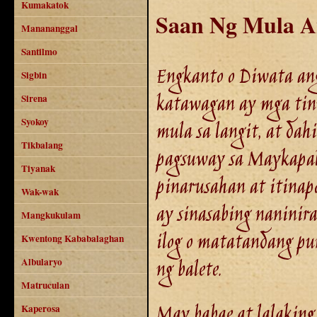
Kumakatok
Saan Ng Mula A
Manananggal
Santilmo
Engkanto o Diwata ang
Sigbin
katawagan ay mga tin
Sirena
Syokoy
mula sa langit, at dahi
Tikbalang
pagsuway sa Maykapal,
Tiyanak
pinarusahan at itinapo
Wak-wak
ay sinasabing naninir
Mangkukulam
ilog o matatandang p
Kwentong Kababalaghan
ng balete.
Albularyo
Matruculan
May babae at lalaking
Kaperosa