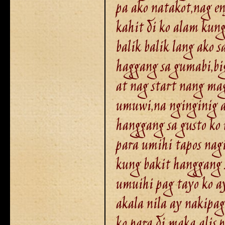
pa ako natakot,nag en
kahit di ko alam kung
balik balik lang ako 
haggang sa gumabi,bi
at nag start nang ma
umuwi,na nginginig ak
hanggang sa gusto ko 
para umihi tapos nag
kung bakit hanggang 
umuihi pag tayo ko a
akala nila ay nakipag
ko para di maka alis,